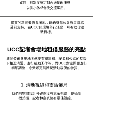
媒體、觀眾度身定制合適餐飲服務，
以供小休或會後交流享用。
優質的新聞發佈會場地，能夠讓每位參與者都感
受到支持。在UCC的環境舉行活動，可有助你達
致目標。
UCC記者會場地租借服務的亮點
新聞發佈會場地固然要有攝影機、記者和公眾的監督
下相互溝通、進行後勤工作等。而UCC對空間更進行
精細調整，令受眾更能體現活動場所的特質。
1. 清晰視線和靈活佈局：
我們的空間設計可確保沒有遮蔽視線，使攝影
機拍攝、記者和嘉賓擁有最佳視線。