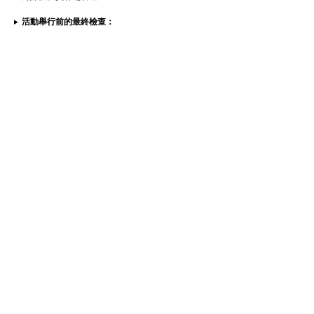
活動舉行前的最終檢查：
發佈會進行期間：
活動完畢後之流程：
媒體滿意程度之考量：
新聞發佈會場地活動取得成效