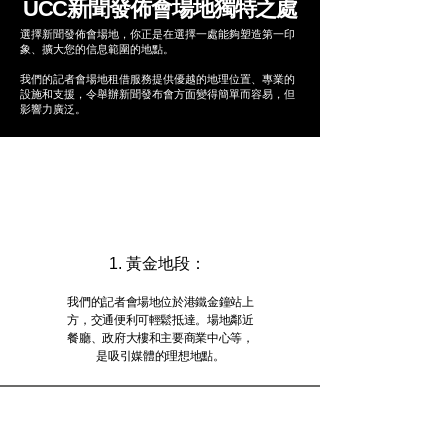
UCC新聞發佈會場地獨特之處
選擇新聞發佈會場地，你正是在選擇一處能夠塑造第一印
象、擴大您的信息範圍的地點。
我們的記者會場地租借服務提供優越的地理位置、專業的
設施和支援，令舉辦新聞發布會方面變得簡單而容易，但
影響力廣泛。
1. 黃金地段：
我們的記者會場地位於港鐵金鐘站上
方，交通便利可輕鬆抵達。場地鄰近
餐廳、政府大樓和主要商業中心等，
是吸引媒體的理想地點。