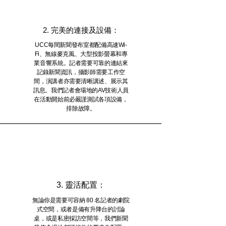
2. 完美的連接及設備：
UCC每間新聞發布室都配備高速Wi-
Fi、無線麥克風、大型投影螢幕和專
業音響系統。記者需要可靠的連結來
記錄新聞資訊，攝影師需要工作空
間，演講者亦需要清晰講述、展示其
訊息。我們記者會場地的AV技術人員
在活動開始前必嚴謹測試各項設備，
排除故障。
3. 靈活配置：
無論你是需要可容納 80 名記者的劇院
式空間，或者是備有升降台的討論
桌，或是私密採訪空間等，我們新聞